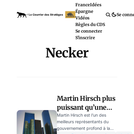
France
Idées
Épargne
Se conn
Vidéos
Règles du CDS
Se connecter
S'inscrire
Necker
Martin Hirsch plus
puissant qu’une
ministre de la
Martin Hirsch est l’un des
meilleurs représentants du
République ?
gouvernement profond à la