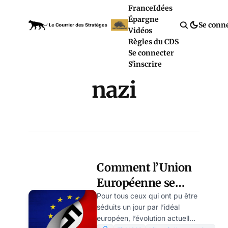
France
Idées
Épargne
Se conn
Vidéos
Règles du CDS
Se connecter
S'inscrire
nazi
Comment l’Union
Européenne se
transforme en
Pour tous ceux qui ont pu être
séduits un jour par l’idéal
Quatrième Reich !
européen, l’évolution actuelle