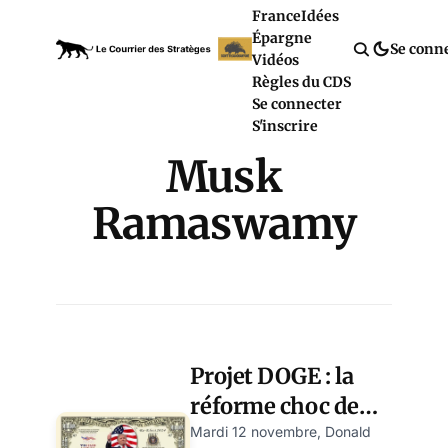
France
Idées
Épargne
Se conn
Vidéos
Règles du CDS
Se connecter
S'inscrire
Musk
Ramaswamy
Projet DOGE : la
réforme choc de
l’administration
Mardi 12 novembre, Donald