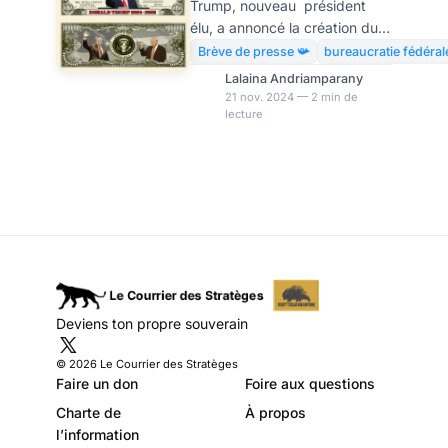
Trump, nouveau président
Trump dévoilée
élu, a annoncé la création du
Département de l’efficacité
Brève de presse 📯
bureaucratie fédéral
gouvernementale (DOGE),
Lalaina Andriamparany
confié à Elon Musk et Vivek
21 nov. 2024 — 2 min de
lecture
Ramaswamy. Ce duo
d’entrepreneur travaillera en
dehors des structures
traditionnelles pour mener une
réforme profonde et réduire
les dépenses publiques. Ces
derniers ont dévoilé leur projet
ambitieux pour réformer le
gouvernement fédéral
américain. Dans The Wall
Deviens ton propre souverain
Street Journal, ils ont exposé
leur stratégie pour économiser
© 2026 Le Courrier des Stratèges
2 000 millia
Faire un don
Foire aux questions
Charte de
À propos
l’information