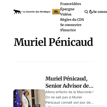
France
Idées
Épargne
Se conn
Vidéos
Règles du CDS
Se connecter
S'inscrire
Muriel Pénicaud
Muriel Pénicaud,
Senior Advisor de
Bain Capital, par
Allons enfants de la Macronie !
On ne sait pas si Muriel
Jean Eberthal
Pénicaud connait son jour de