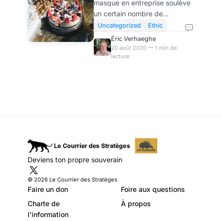
masque en entreprise soulève
mouvements
un certain nombre de
patronaux
grognements dans les
Uncategorized
Ethic
mouvements patronaux.
Éric Verhaeghe
Globalement, la perspective
20 août 2020 — 1 min de
lecture
de devoir porter une partie de
l'effort de prévention dans la
propagation de l'épidémie ne
fait pas que des heureux.
D'Ethic à l'U2P, voici une
rapide revue des positions en
présence. L’annonce
unilatérale, par le
gouvernement, de l’obligation
de porter le masque dans les
Deviens ton propre souverain
entreprises à compter du 1er
septembre a suscité des
© 2026 Le Courrier des Stratèges
réactions globalement négati
Faire un don
Foire aux questions
Charte de
À propos
l’information