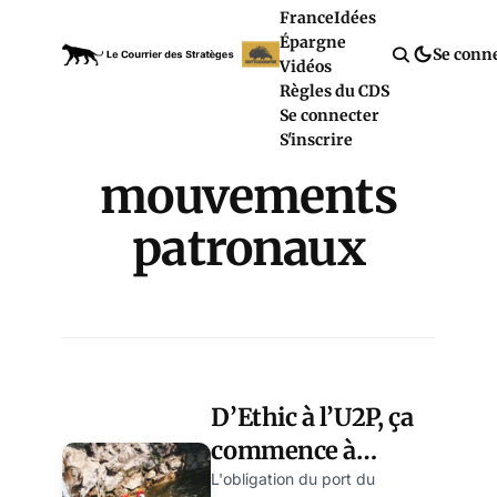
France
Idées
Épargne
Se conn
Vidéos
Règles du CDS
Se connecter
S'inscrire
mouvements
patronaux
D’Ethic à l’U2P, ça
commence à
grogner dans les
L'obligation du port du