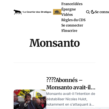
France
Idées
Épargne
Se conn
Vidéos
Règles du CDS
Se connecter
S'inscrire
Monsanto
????Abonnés –
Monsanto avait-il
l’intention de
Monsanto avait-il l'intention de
déstabiliser Nicolas Hulot,
déstabiliser Nicolas
notamment en s'attaquant à