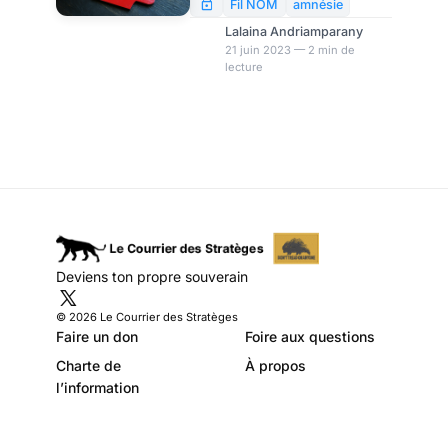
été confrontées au stress, à la
Fil NOM
amnésie
solitude, à la peur de la
Lalaina Andriamparany
maladie, à l’ anxiété…
21 juin 2023 — 2 min de
lecture
Pourtant, selon une enquête
menée par la société d’études
de marché Prolific – partagée
avec le Financial Times – les
souvenirs de cette période
sont flous et peu précis. Selon
cette étude, certains d’entre
nous ont du mal à se souvenir
de l’expérience vécue.
Deviens ton propre souverain
© 2026 Le Courrier des Stratèges
Faire un don
Foire aux questions
Charte de
À propos
l’information