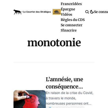
France
Idées
Épargne
Se conn
Vidéos
Règles du CDS
Se connecter
S'inscrire
monotonie
L’amnésie, une
conséquence
psychologique du
En raison de la crise du Covid,
à travers le monde,
confinement
nombreuses personnes ont