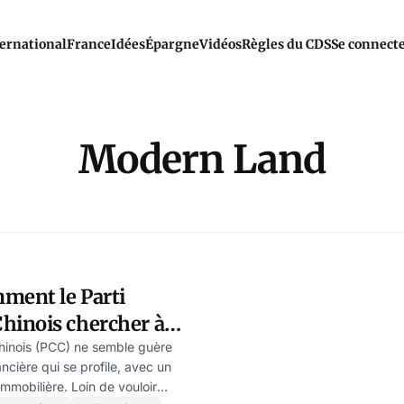
ernational
France
Idées
Épargne
Vidéos
Règles du CDS
Se connect
Modern Land
ent le Parti
inois chercher à
ccident avec ses
hinois (PCC) ne semble guère
ancière qui se profile, avec un
rs
immobilière. Loin de vouloir