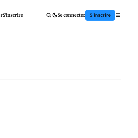
er
S'inscrire
Se connecter
S'inscrire