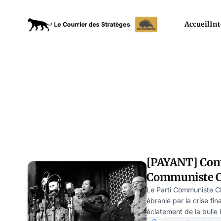
Accueil
Int
[PAYANT] Comm
Communiste Ch
contaminer l’O
Le Parti Communiste C
ébranlé par la crise fin
virus financie
éclatement de la bulle 