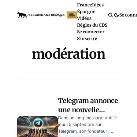
France
Idées
Épargne
Se conn
Vidéos
Règles du CDS
Se connecter
S'inscrire
modération
Telegram annonce
une nouvelle
politique de
Dans un long message publié
jeudi 5 septembre sur
modération
Telegram, son fondateur ,