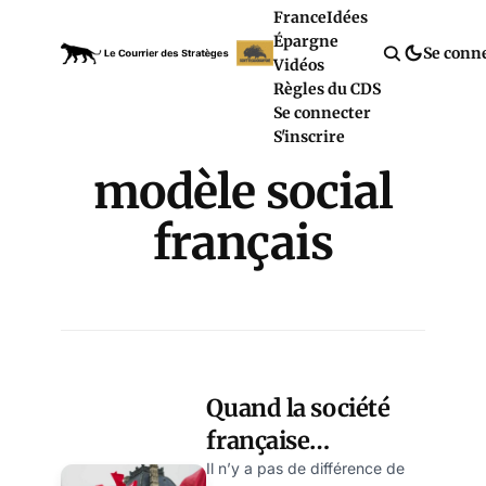
France
Idées
Épargne
Se conn
Vidéos
Règles du CDS
Se connecter
S'inscrire
modèle social
français
Quand la société
française
commence-t-elle
Il n’y a pas de différence de