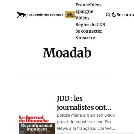
France
Idées
Épargne
Se conn
Vidéos
Règles du CDS
Se connecter
S'inscrire
Moadab
JDD : les
journalistes ont
fait grève pour
Bolloré mène à bien son vieux
projet de constituer une Fox
rester en cage
News à la française. L’arrivée