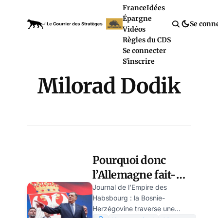
France
Idées
Épargne
Se conn
Vidéos
Règles du CDS
Se connecter
S'inscrire
Milorad Dodik
Pourquoi donc
l’Allemagne fait-
elle obstacle à une
Journal de l’Empire des
Habsbourg : la Bosnie-
gestion paisible de
Herzégovine traverse une