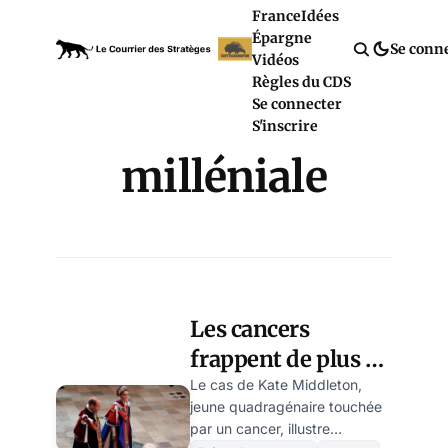
France
Idées
Épargne
Se conn
Vidéos
Règles du CDS
Se connecter
S'inscrire
milléniale
Les cancers
frappent de plus en
plus les moins de
Le cas de Kate Middleton,
jeune quadragénaire touchée
50 ans
par un cancer, illustre