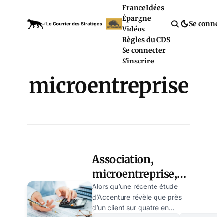
France
Idées
Épargne
Se conn
Vidéos
Règles du CDS
Se connecter
S'inscrire
microentreprise
Association,
microentreprise,
TPE, PME : les
Alors qu’une récente étude
d’Accenture révèle que près
meilleurs comptes
d’un client sur quatre en