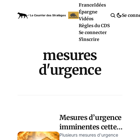
France
Idées
Épargne
Se conn
Vidéos
Règles du CDS
Se connecter
S'inscrire
mesures
d'urgence
Mesures d’urgence
imminentes cette
semaine : le récap’
Plusieurs mesures d'urgence