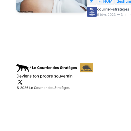
Fil NOM
déshuma
courrier-strateges
9 févr. 2023 — 3 min 
Deviens ton propre souverain
© 2026 Le Courrier des Stratèges