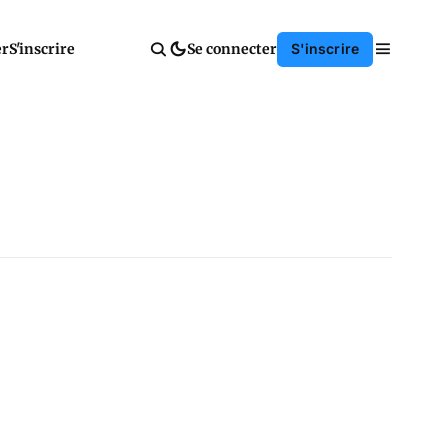
er
S'inscrire
Se connecter
S'inscrire