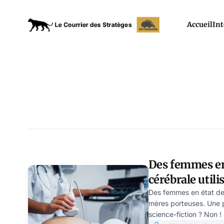
Accueil
Int
Des femmes en
cérébrale uti
porteuses, par
Des femmes en état de
mères porteuses. Une pr
science-fiction ? Non !