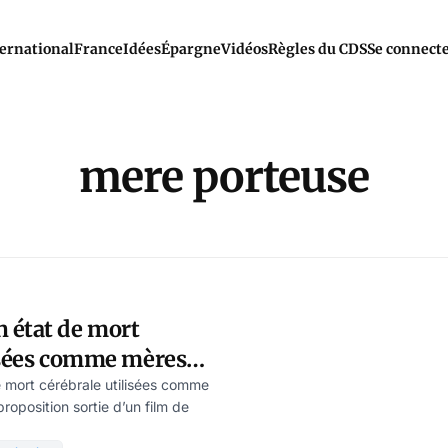
ernational
France
Idées
Épargne
Vidéos
Règles du CDS
Se connect
mere porteuse
 état de mort
lisées comme mères
 Jean Eberthal
 mort cérébrale utilisées comme
oposition sortie d’un film de