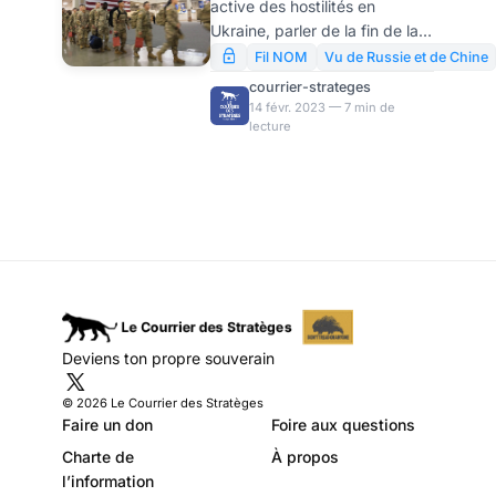
active des hostilités en
en Chine et en
Ukraine, parler de la fin de la
Iran ? par
géopolitique ou de sa non-
Fil NOM
Vu de Russie et de Chine
pertinence a finalement perdu
Ritmeurasia
courrier-strateges
son fondement. Les actions
14 févr. 2023 — 7 min de
lecture
des États-Unis et de leurs
alliés au cours de la crise
ukrainienne reposent sur des
calculs purement
géopolitiques, qu’ils ne
cachent plus particulièrement.
Deviens ton propre souverain
© 2026 Le Courrier des Stratèges
Faire un don
Foire aux questions
Charte de
À propos
l’information