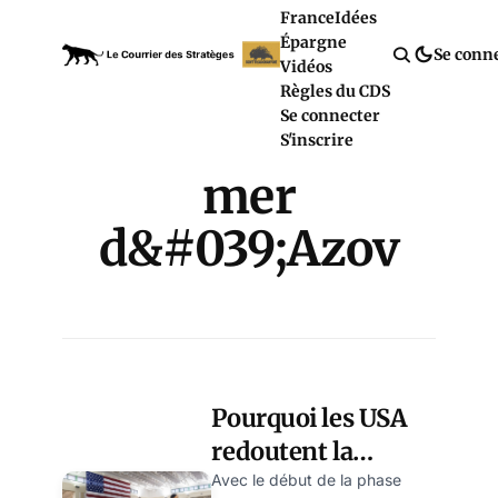
France
Idées
Épargne
Se conn
Vidéos
Règles du CDS
Se connecter
S'inscrire
mer
d&#039;Azov
Pourquoi les USA
redoutent la
« paix » en Russie,
Avec le début de la phase