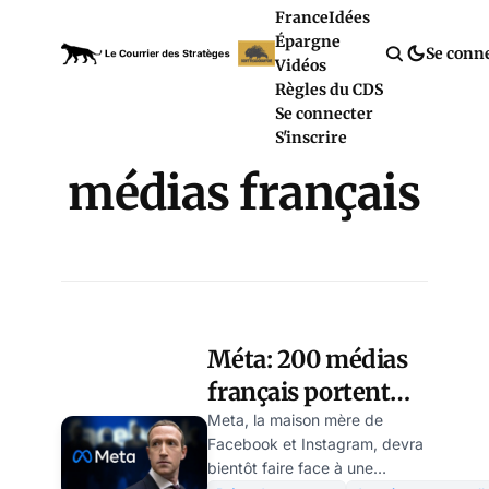
France
Idées
Épargne
Se conn
Vidéos
Règles du CDS
Se connecter
S'inscrire
médias français
Méta: 200 médias
français portent
plainte pour
Meta, la maison mère de
Facebook et Instagram, devra
collecte illégale de
bientôt faire face à une