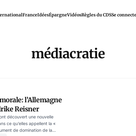
ernational
France
Idées
Épargne
Vidéos
Règles du CDS
Se connect
médiacratie
morale: l’Allemagne
Ulrike Reisner
 ont découvert une nouvelle
ns ce qu’elles appellent la «
strument de domination de la