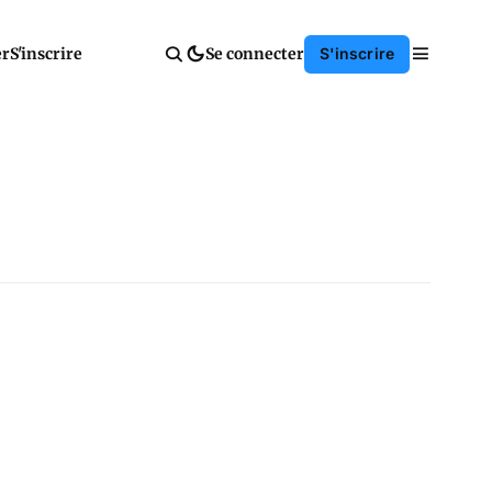
er
S'inscrire
Se connecter
S'inscrire