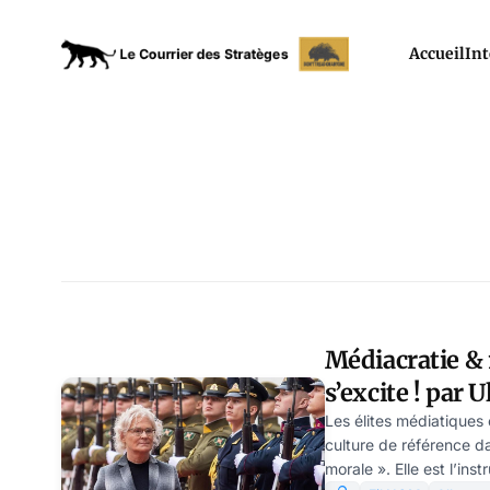
Accueil
Int
Médiacratie & 
s’excite ! par 
Les élites médiatiques
culture de référence da
morale ». Elle est l’in