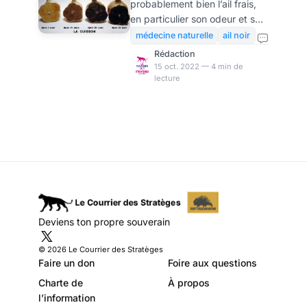
probablement bien l’ail frais,
phénoménal
en particulier son odeur et son
mondial
goût prononcés. Mais avez-
médecine naturelle
ail noir
vous déjà entendu parler de
Rédaction
l’ail noir ? Utilisé depuis
15 oct. 2022 — 4 min de
lecture
l’Antiquité, l’ail est un
condiment très apprécié en
cuisine et en médecine
naturelle. Fermenté, il permet
d’obtenir ce qu’on appelle l’ail
noir, un vrai trésor nutritif au
goût particulièrement doux…
L’ail noir, un super aliment qui
séduit le mondeRécemment
découvert au Japon, l’ail noir
Deviens ton propre souverain
n’est pas une variété d’ail. Il
s’agit de l’ail
© 2026 Le Courrier des Stratèges
Faire un don
Foire aux questions
Charte de
À propos
l’information