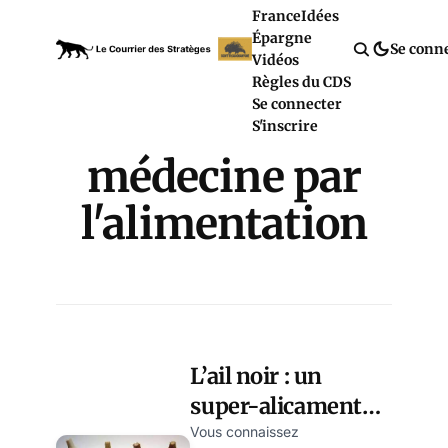
France
Idées
Épargne
Se conn
Vidéos
Règles du CDS
Se connecter
S'inscrire
médecine par
l'alimentation
L’ail noir : un
super-alicament
au succès
Vous connaissez