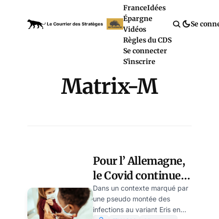
France
Idées
Épargne
Se conn
Vidéos
Règles du CDS
Se connecter
S'inscrire
Matrix-M
Pour l’ Allemagne,
le Covid continue
et recommande le
Dans un contexte marqué par
une pseudo montée des
nouveau Novavax
infections au variant Eris en