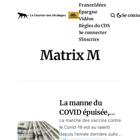
France
Idées
Épargne
Se conn
Vidéos
Règles du CDS
Se connecter
S'inscrire
Matrix M
La manne du
COVID épuisée,
NOVAVAX dans la
Le marché des vaccins contre
le Covid-19 est au ralenti
tourmente
depuis l’année dernière suite