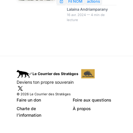
au recul des cas .Les profits
Fil NOM
actions
juteux de Big Pharma
Lalaina Andriamparany
s’effondrent peu à peu. À cet
16 avr. 2024 — 4 min de
lecture
effet, l’investisseur activiste
Shah Capital, détenteur de
6,7% des actions de
Novavax, a déclaré que le
fabricant de vaccins avait été
« historiquement mal géré ».
Dans un communiqué du 15
avril, il a formulé des
recommandations pour son
avenir, notamment en ce qui
Deviens ton propre souverain
concerne le marché du
COVID-19 cet automne.
© 2026 Le Courrier des Stratèges
L’investisseur a égale
Faire un don
Foire aux questions
Charte de
À propos
l’information