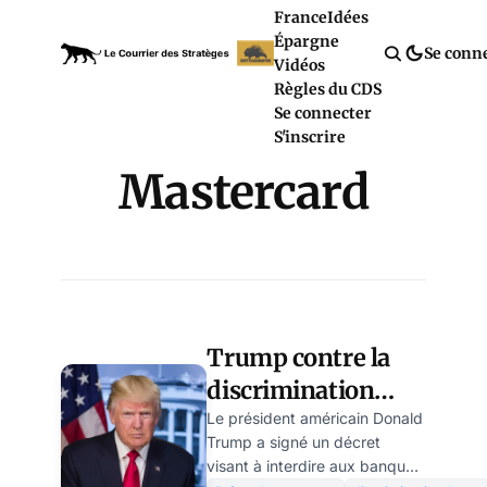
France
Idées
Épargne
Se conn
Vidéos
Règles du CDS
Se connecter
S'inscrire
Mastercard
Trump contre la
discrimination
bancaire, mais
Le président américain Donald
Trump a signé un décret
épargne Visa et
visant à interdire aux banques