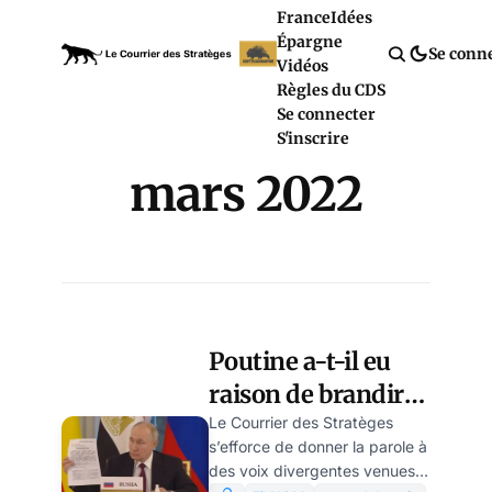
France
Idées
Épargne
Se conn
Vidéos
Règles du CDS
Se connecter
S'inscrire
mars 2022
Poutine a-t-il eu
raison de brandir
un projet de paix
Le Courrier des Stratèges
s’efforce de donner la parole à
non signé par
des voix divergentes venues