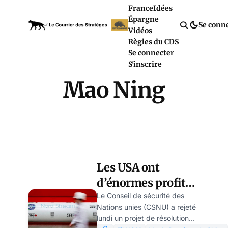
France
Idées
Épargne
Se conn
Vidéos
Règles du CDS
Se connecter
S'inscrire
Mao Ning
Les USA ont
d’énormes profits à
tirer du sabotage
Le Conseil de sécurité des
Nations unies (CSNU) a rejeté
de Nord Stream,
lundi un projet de résolution