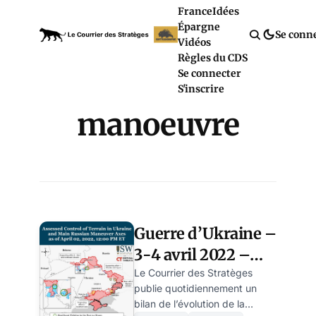
France
Idées
Épargne
Se conn
Vidéos
Règles du CDS
Se connecter
S'inscrire
manoeuvre
Guerre d’Ukraine –
3-4 avril 2022 –
Jours 39-40 – bilan
Le Courrier des Stratèges
publie quotidiennement un
de fin de journée
bilan de l’évolution de la