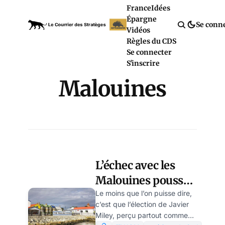
France
Idées
Épargne
Se conn
Vidéos
Règles du CDS
Se connecter
S'inscrire
Malouines
L’échec avec les
Malouines pousse
l’Argentine vers la
Le moins que l’on puisse dire,
c’est que l’élection de Javier
guerre avec le
Miley, perçu partout comme