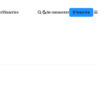
er
S'inscrire
Se connecter
S'inscrire