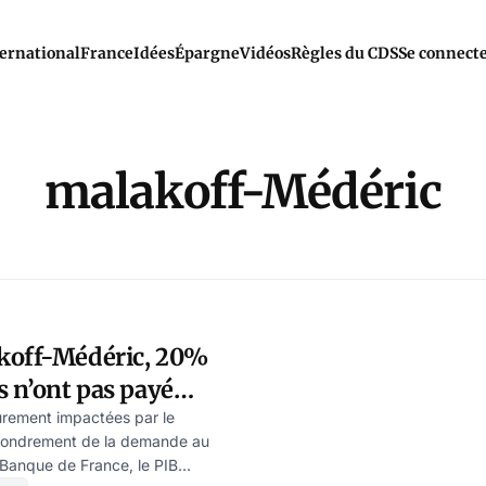
ernational
France
Idées
Épargne
Vidéos
Règles du CDS
Se connect
malakoff-Médéric
koff-Médéric, 20%
s n’ont pas payé
de mars
urement impactées par le
effondrement de la demande au
 Banque de France, le PIB