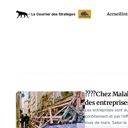
Accueil
Int
????Chez Mala
des entreprise
leurs primes 
Les entreprises sont d
confinement et par l’
mois de mars. Selon la