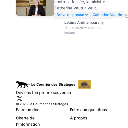
contre la fessée, la ministre
mais sans
Catherine Vautrin veut
sanctionner
interdire l’exposition aux
Brève de presse 📯
Catherine Vautrin
écrans pour les enfants de
Lalaina Andriamparany
moins de trois ans, même à
16 juin 2025 — 2 min de
lecture
domicile.Dans une interview
accordée au Journal du
Dimanche, la ministre de la
Santé, des Solidarités et des
Familles, Catherine Vautrin, a
annoncé vouloir interdire les
écrans pour les enfants de
moins de trois ans. Une
initiative qui repose
davantage sur une posture
Deviens ton propre souverain
éducative que sur une
application coercitive. Une
© 2026 Le Courrier des Stratèges
mesure plus sy
Faire un don
Foire aux questions
Charte de
À propos
l’information