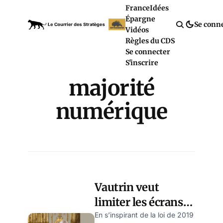
France
Idées
Épargne
Se conn
Vidéos
Règles du CDS
Se connecter
S'inscrire
majorité
numérique
Vautrin veut
limiter les écrans
aux tout-petits,
En s’inspirant de la loi de 2019