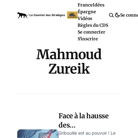
France
Idées
Épargne
Se conn
Vidéos
Règles du CDS
Se connecter
S'inscrire
Mahmoud
Zureik
Face à la hausse
des
contaminations,
Gribouille est au pouvoir ! Le