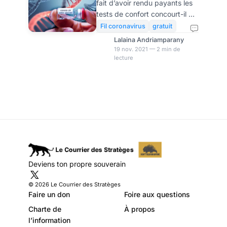
fait d’avoir rendu payants les
certains
tests de confort concourt-il à
scientifiques
un retard de détection des
Fil coronavirus
gratuit
individus infectés par le
plaident pour le
Lalaina Andriamparany
Covid-19? Cette situation
19 nov. 2021 — 2 min de
retour de la
lecture
permet-elle au virus de
gratuité des tests
continuer à circuler et de se
répandre? Une situation
inquiétante, dans la mesure où
l’Europe connaît une hausse
des infections - sinon des
malades. Taux de dépistage
en baisse Les non-vaccinés
sans prescription médicale
doivent désormais se prendre
Deviens ton propre souverain
en charge pour effectuer leur
test Covid, et ce, d
© 2026 Le Courrier des Stratèges
Faire un don
Foire aux questions
Charte de
À propos
l’information