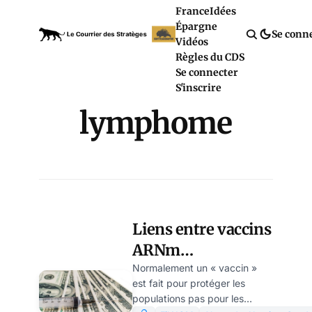
France
Idées
Épargne
Se conn
Vidéos
Règles du CDS
Se connecter
S'inscrire
lymphome
Liens entre vaccins
ARNm
expérimentaux et
Normalement un « vaccin »
est fait pour protéger les
les risques de
populations pas pour les