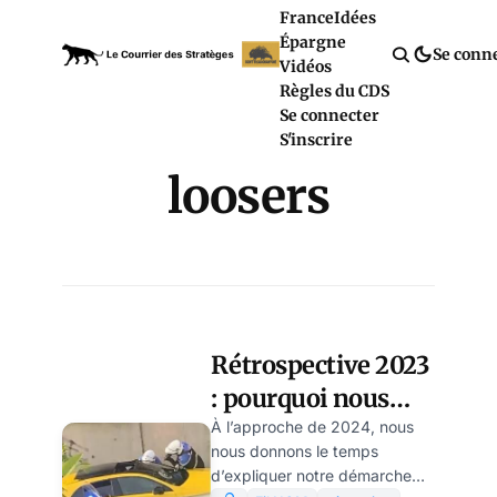
France
Idées
Épargne
Se conn
Vidéos
Règles du CDS
Se connecter
S'inscrire
loosers
Rétrospective 2023
: pourquoi nous
avons choisi
À l’approche de 2024, nous
nous donnons le temps
l’indépendance sur
d’expliquer notre démarche