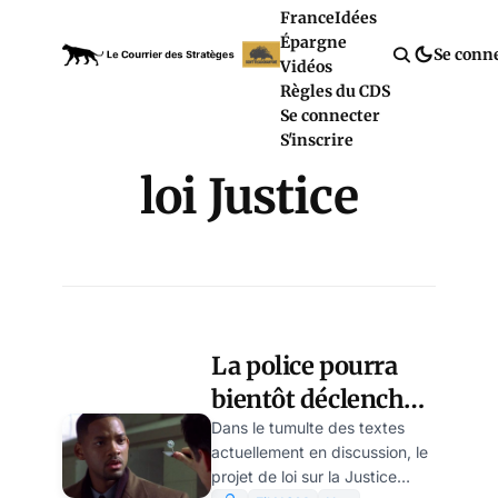
France
Idées
Épargne
Se conn
Vidéos
Règles du CDS
Se connecter
S'inscrire
loi Justice
La police pourra
bientôt déclencher
le micro de votre
Dans le tumulte des textes
actuellement en discussion, le
portable à distance
projet de loi sur la Justice