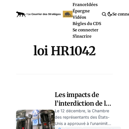
France
Idées
Épargne
Se conn
Vidéos
Règles du CDS
Se connecter
S'inscrire
loi HR1042
Les impacts de
l’interdiction de la
fourniture
Le 12 décembre, la Chambre
des représentants des États-
d’uranium russe
Unis a approuvé à l’unanimité