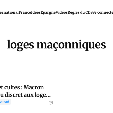
ernational
France
Idées
Épargne
Vidéos
Règles du CDS
Se connect
loges maçonniques
t cultes : Macron
au discret aux loges
?
nement