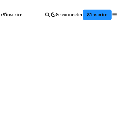
er
S'inscrire
Se connecter
S'inscrire