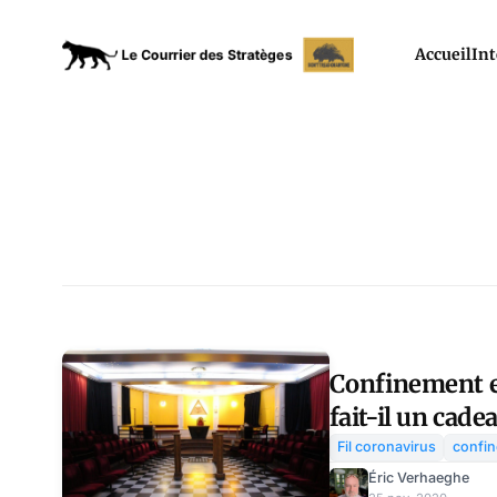
Accueil
Int
Confinement e
fait-il un cade
maçonniques 
Fil coronavirus
confi
Éric Verhaeghe