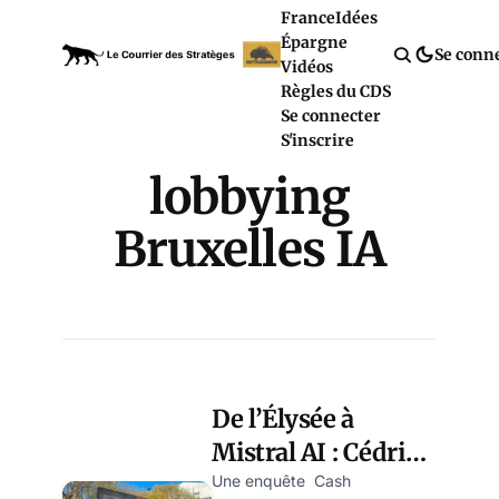
France
Idées
Épargne
Se conn
Vidéos
Règles du CDS
Se connecter
S'inscrire
lobbying
Bruxelles IA
De l’Élysée à
Mistral AI : Cédric
O a-t-il influencé la
Une enquête Cash