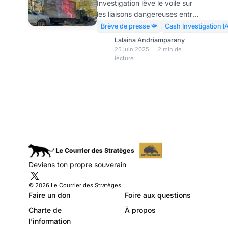
Investigation lève le voile sur
réglementation
les liaisons dangereuses entre
européenne de
politique et business. Focus
Brève de presse 📯
Cash Investigation I
sur l’ancien secrétaire d’État
l’IA?
Lalaina Andriamparany
au Numérique et figure clé de
25 juin 2025 — 2 min de
lecture
la start-up nation, Cédric O,
qui est aujourd’hui lobbyiste
pour Mistral AI, un fleuron
français de l’intelligence
artificielle générative.À
Bruxelles, il aurait pesé pour
assouplir l’IA Act, la
réglementation européenne
sur l’IA. Une reconversion qui
interroge. Ancien secrétaire
Deviens ton propre souverain
d’État au Numérique et figure
clé de la start-u
© 2026 Le Courrier des Stratèges
Faire un don
Foire aux questions
Charte de
À propos
l’information