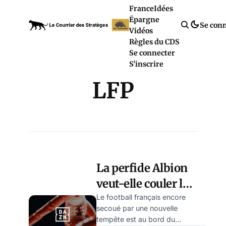
France
Idées
Épargne
Se con
Vidéos
Règles du CDS
Se connecter
S'inscrire
LFP
La perfide Albion
veut-elle couler le
foot français? par
Le football français encore
secoué par une nouvelle
Michel Goldstein
tempête est au bord du