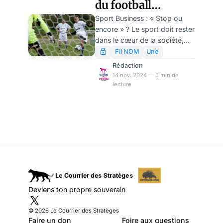
du football
Maraccineanu tous les clubs
amateurs vont voter pour élire
français, cet autre
Sport Business : « Stop ou
le nouveau COMEX et son
encore » ? Le sport doit rester
scandale, par
président.
dans le cœur de la société,
Michel Goldstein
plus particulièrement le
Fil NOM
Une
football sport populaire par
Rédaction
excellence. Au cœur de la
14 nov. 2024 — 5 min de
société cela signifie au profit
lecture
de tous. Porté par tous,
partagé par tous. Le sport ne
peut rester aux mains de
quelques uns.
Deviens ton propre souverain
© 2026 Le Courrier des Stratèges
Faire un don
Foire aux questions