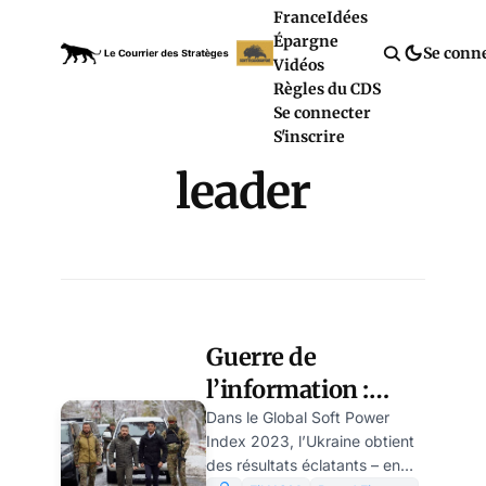
France
Idées
Épargne
Se conn
Vidéos
Règles du CDS
Se connecter
S'inscrire
leader
Guerre de
l’information :
succès de marque
Dans le Global Soft Power
Index 2023, l’Ukraine obtient
pour Zelensky ?
des résultats éclatants – en