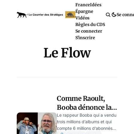
France
Idées
Épargne
Se conn
Vidéos
Règles du CDS
Se connecter
S'inscrire
Le Flow
Comme Raoult,
Booba dénonce la
toxicité des vaccins
Le rappeur Booba qui a vendu
trois millions d’albums et qui
Covid
compte 6 millions d’abonnés