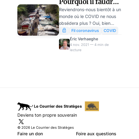
Pourquoi il faudra
vraiment
Reviendrons-nous bientôt à un
monde où le COVID ne nous
s’inquiéter quand
obsédera plus ? Oui, bien
le COVID ne nous
entendu. Ce phénomène de
Fil coronavirus
COVID
désintérêt pour la maladie se
obsédera plus
Éric Verhaeghe
produit déjà aux USA. Mais il
4 nov. 2021 — 4 min de
lecture
est très mauvais signe. En
réalité, les Américains ont
remplacé la peur de la maladie
par une autre peur qui devrait
bientôt nous gagner. Ou
comment passer de Charybde
en Sylla.
Deviens ton propre souverain
© 2026 Le Courrier des Stratèges
Faire un don
Foire aux questions