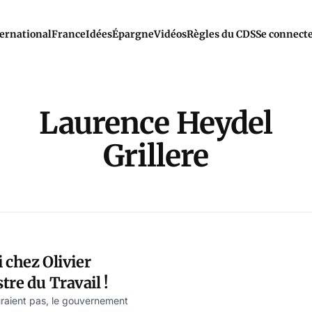
ernational
France
Idées
Épargne
Vidéos
Règles du CDS
Se connect
Laurence Heydel
Grillere
i chez Olivier
tre du Travail !
uraient pas, le gouvernement