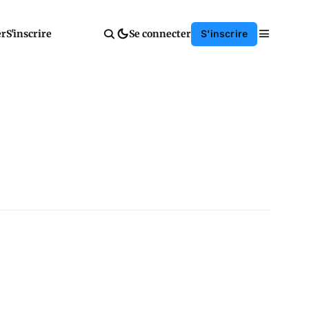
er
S'inscrire
Se connecter
S'inscrire