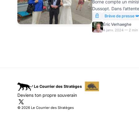
Borne compte un minist
Dussopt. Dans l’attent
pour favoritisme en dé
Brève de presse 
autre épine dans le pie
Éric Verhaeghe
dans sa circonscription
4 janv. 2024 — 2 min 
cause sa suppléante. Ap
comportements brutaux
ardéchois vient de dé
Deviens ton propre souverain
© 2026 Le Courrier des Stratèges