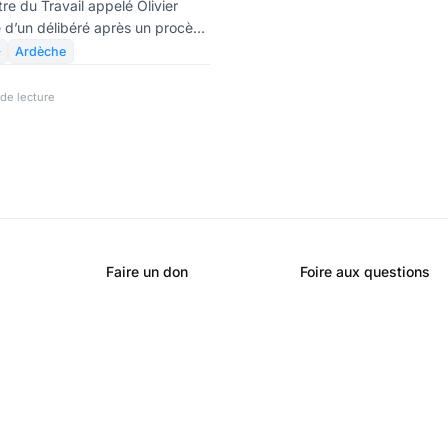
re du Travail appelé Olivier
e d’un délibéré après un procès
cembre, Dussopt se traîne une

Ardèche
d : la rébellion de ses troupes
, qui remettent fortement en
de lecture
rès l’article révélant les
 de l’intéressée, son entourage
missionner massivement.
Faire un don
Foire aux questions