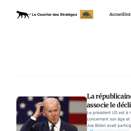
Accueil
Int
La républicai
associe le décl
au vaccin CO
Le président US est à 
concernant son âge et 
Joe Biden avait partici