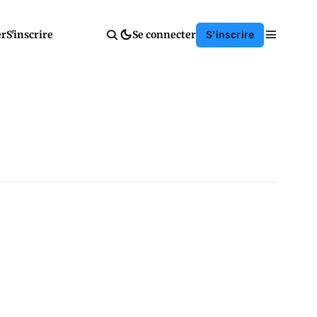
er
S'inscrire
Se connecter
S'inscrire