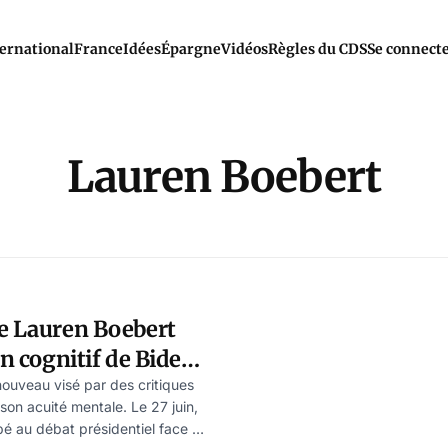
ernational
France
Idées
Épargne
Vidéos
Règles du CDS
Se connect
Lauren Boebert
ne Lauren Boebert
in cognitif de Biden
VID
nouveau visé par des critiques
son acuité mentale. Le 27 juin,
pé au débat présidentiel face à