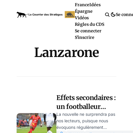
France
Idées
Épargne
Se conn
Vidéos
Règles du CDS
Se connecter
S'inscrire
Lanzarone
Effets secondaires :
un footballeur
français dépose
La nouvelle ne surprendra pas
nos lecteurs, puisque nous
plainte contre
évoquons régulièrement