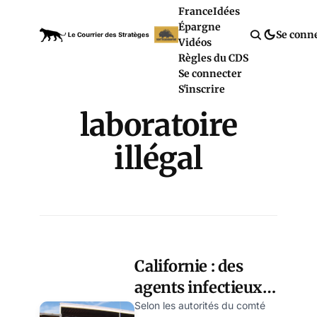
France
Idées
Épargne
Se conn
Vidéos
Règles du CDS
Se connecter
S'inscrire
laboratoire
illégal
Californie : des
agents infectieux
découverts lors du
Selon les autorités du comté