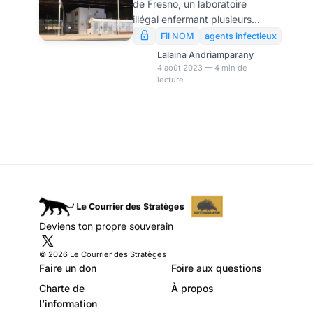
de Fresno, un laboratoire
démantèlement
illégal enfermant plusieurs
d’un laboratoire
agents infectieux, de déchets
Fil NOM
agents infectieux
médicaux et de centaines de
secret
Lalaina Andriamparany
souris bio-modifiées ont été
4 août 2023 — 4 min de
lecture
découvert dans un entrepôt
situé dans la ville rurale de
Reedley, en Californie. Selon la
directrice municipale de
Reedley, Nicole Zieba,
Prestige Biotech, une société
médicale chinoise enregistrée
au Nevada, est soupçonnée
d’exploiter cette installation
non autorisée.
Deviens ton propre souverain
© 2026 Le Courrier des Stratèges
Faire un don
Foire aux questions
Charte de
À propos
l’information