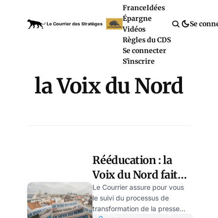
France
Idées
Épargne
Se conn
Vidéos
Règles du CDS
Se connecter
S'inscrire
la Voix du Nord
Rééducation : la
Voix du Nord fait
les questions et les
Le Courrier assure pour vous
le suivi du processus de
réponses, par
transformation de la presse