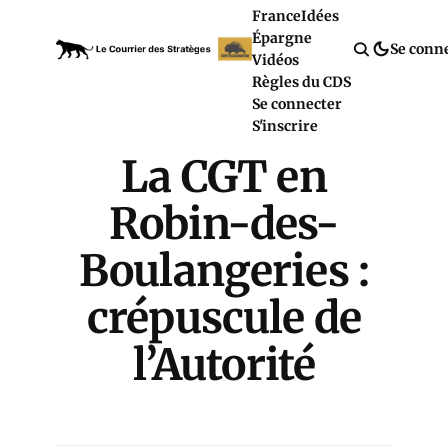
France
Idées
Épargne
Se conn
Vidéos
Règles du CDS
Se connecter
S'inscrire
La CGT en
Robin-des-
Boulangeries :
crépuscule de
l’Autorité