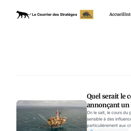
Accueil
Int
Quel serait le 
annonçant un
imminent ? pa
On le sait, le cours du 
sensible à des influenc
particulièrement aux cr