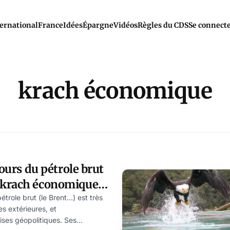
ernational
France
Idées
Épargne
Vidéos
Règles du CDS
Se connect
krach économique
cours du pétrole brut
 krach économique
r Arthur Cyclops
pétrole brut (le Brent…) est très
es extérieures, et
ises géopolitiques. Ses