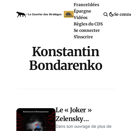
France
Idées
Épargne
Se conn
Vidéos
Règles du CDS
Se connecter
S'inscrire
Konstantin
Bondarenko
Le « Joker »
Zelensky
démasqué : un
Dans son ouvrage de plus de