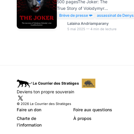
500 pagesThe Joker: The
politologue
True Story of Volodymyr
ukrainien dénonce
Zelensky’s Rise to Power
Brève de presse 📯
assassinat de Denys
publié cette année, l’historien
« une guerre par
Lalaina Andriamparany
et politologue ukrainien
5 mai 2025 — 4 min de lecture
procuration »
Konstantin Bondarenko
expose une vérité occultée
par les médias traditionnels :
la guerre en Ukraine serait une
guerre par procuration
orchestrée par l’Occident.
Depuis le début de la guerre
en Ukraine, plusieurs
tentatives de négociations de
Deviens ton propre souverain
paix ont été entreprises, mais
systématiquement
© 2026 Le Courrier des Stratèges
contrecarrées par des
Faire un don
Foire aux questions
interventions extérieures, e
Charte de
À propos
l’information