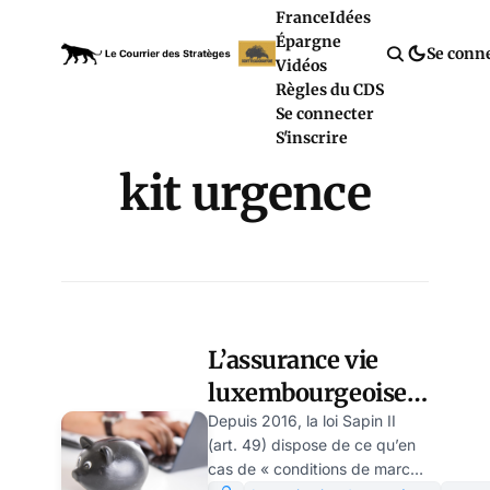
France
Idées
Épargne
Se conn
Vidéos
Règles du CDS
Se connecter
S'inscrire
kit urgence
L’assurance vie
luxembourgeoise,
un bon produit par
Depuis 2016, la loi Sapin II
(art. 49) dispose de ce qu’en
gros temps
cas de « conditions de marché