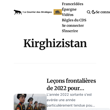
France
Idées
Épargne
Se conn
Vidéos
Règles du CDS
Se connecter
S'inscrire
Kirghizistan
Leçons frontalières
de 2022 pour
l’avenir de l’Asie
L'année 2022 sortante s'est
avérée une année
centrale, par
particulièrement tendue pour